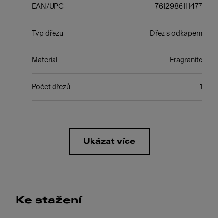
EAN/UPC
7612986111477
Typ dřezu
Dřez s odkapem
Materiál
Fragranite
Počet dřezů
1
Ukázat více
Ke stažení