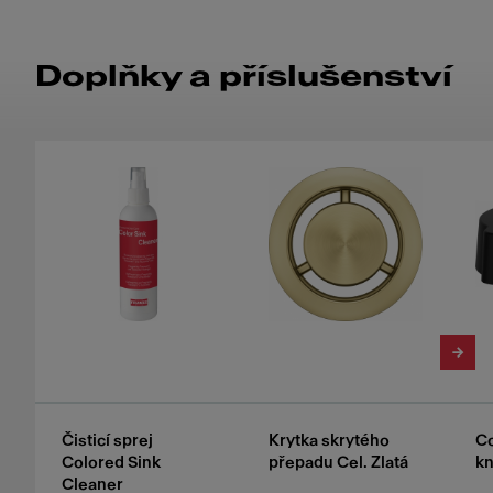
Doplňky a příslušenství
Čisticí sprej
Krytka skrytého
Co
Colored Sink
přepadu Cel. Zlatá
kn
Cleaner