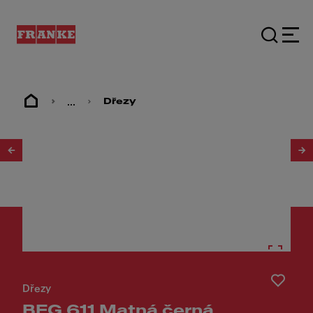
...
Dřezy
1
/
3
Dřezy
BFG 611 Matná černá