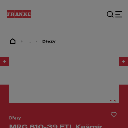
...
Dřezy
1
/
3
Dřezy
MRG 610-39 FTL Kašmír