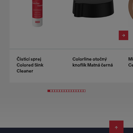
Čisticí sprej
Colorline otočný
Mi
Colored Sink
knoflík Matná černá
C
Cleaner
Footer