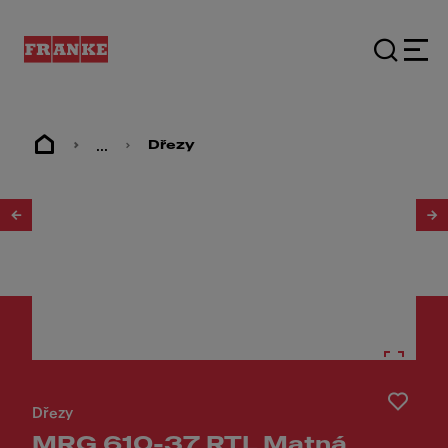
...
Dřezy
1
/
3
Dřezy
MRG 610-37 RTL Matná