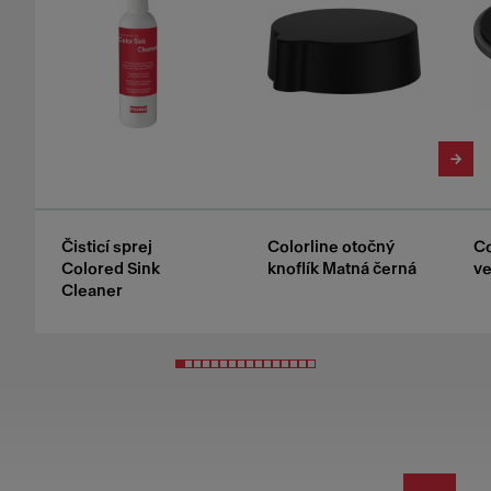
Čisticí sprej
Colorline otočný
Co
Colored Sink
knoflík Matná černá
ve
Cleaner