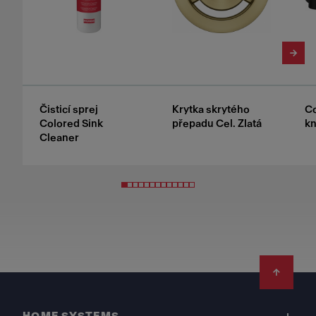
Čisticí sprej
Krytka skrytého
Co
Colored Sink
přepadu Cel. Zlatá
kn
Cleaner
Footer