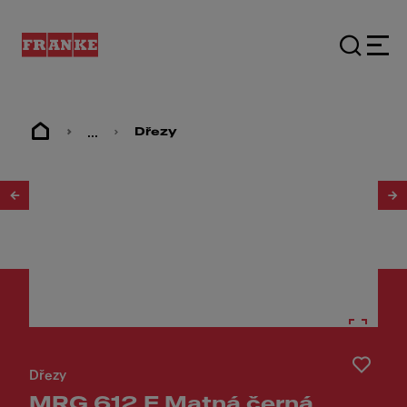
...
Dřezy
1
/
3
Dřezy
MRG 612 E Matná černá