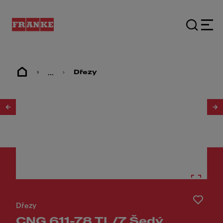
...
Dřezy
1
/
3
Dřezy
CNG 611-78 TL/7 Šedý