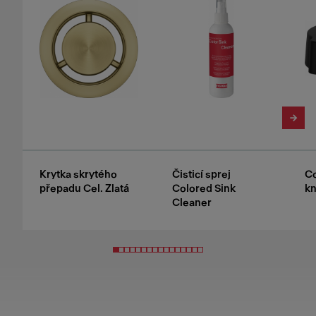
Krytka skrytého
Čisticí sprej
Co
přepadu Cel. Zlatá
Colored Sink
kn
Cleaner