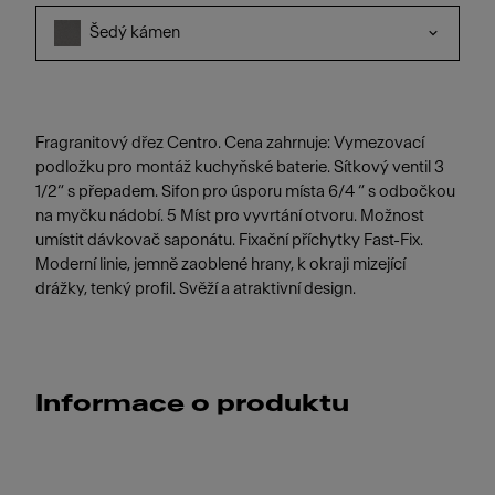
Šedý kámen
Fragranitový dřez Centro. Cena zahrnuje: Vymezovací
podložku pro montáž kuchyňské baterie. Sítkový ventil 3
1/2“ s přepadem. Sifon pro úsporu místa 6/4 “ s odbočkou
na myčku nádobí. 5 Míst pro vyvrtání otvoru. Možnost
umístit dávkovač saponátu. Fixační příchytky Fast-Fix.
Moderní linie, jemně zaoblené hrany, k okraji mizející
drážky, tenký profil. Svěží a atraktivní design.
Informace o produktu