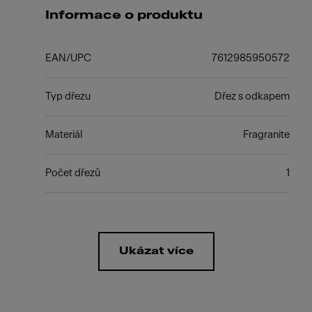
Informace o produktu
EAN/UPC
7612985950572
Typ dřezu
Dřez s odkapem
Materiál
Fragranite
Počet dřezů
1
Ukázat více