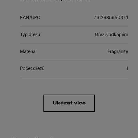
EAN/UPC
7612985950374
Typ dřezu
Dřez s odkapem
Materiál
Fragranite
Počet dřezů
1
Ukázat více