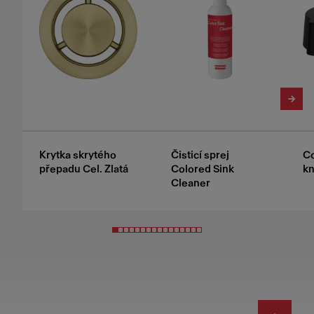
Krytka skrytého
Čisticí sprej
Co
přepadu Cel. Zlatá
Colored Sink
kn
Cleaner