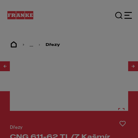
...
Dřezy
1
/
3
Dřezy
CNG 611-62 TL/7 Kašmír