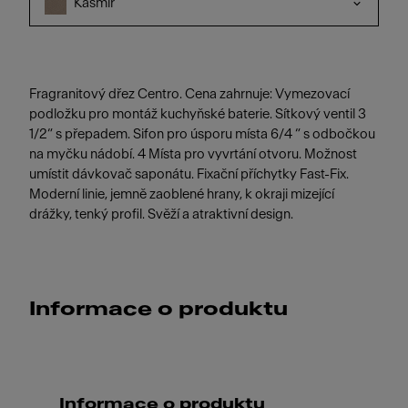
Kašmír
Fragranitový dřez Centro. Cena zahrnuje: Vymezovací
podložku pro montáž kuchyňské baterie. Sítkový ventil 3
1/2“ s přepadem. Sifon pro úsporu místa 6/4 “ s odbočkou
na myčku nádobí. 4 Místa pro vyvrtání otvoru. Možnost
umístit dávkovač saponátu. Fixační příchytky Fast-Fix.
Moderní linie, jemně zaoblené hrany, k okraji mizející
drážky, tenký profil. Svěží a atraktivní design.
Informace o produktu
Informace o produktu