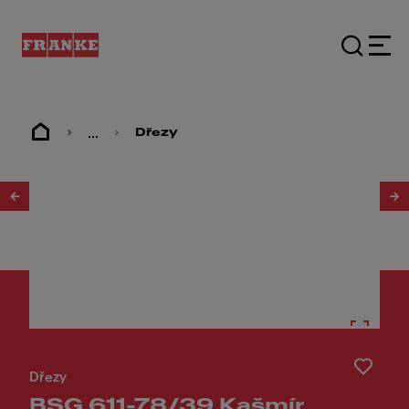
...
Dřezy
1
/
2
Dřezy
BSG 611-78/39 Kašmír