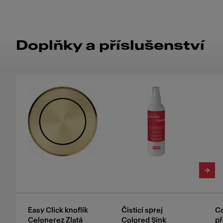
Doplňky a příslušenství
Easy Click knoflík
Čisticí sprej
Co
Celonerez Zlatá
Colored Sink
př