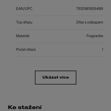
EAN/UPC
7612981926489
Typ dřezu
Dřez s odkapem
Materiál
Fragranite
Počet dřezů
1
Ukázat více
Ke stažení