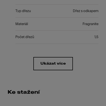
Typ dřezu
Dřez s odkapem
Materiál
Fragranite
Počet dřezů
1,5
Ukázat více
Ke stažení