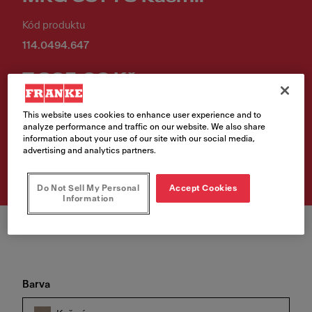
Kód produktu
114.0494.647
7 865,00 Kč
Cena vč. DPH
This website uses cookies to enhance user experience and to
analyze performance and traffic on our website. We also share
information about your use of our site with our social media,
Vyhledávač prodejních
advertising and analytics partners.
míst
Do Not Sell My Personal
Accept Cookies
Information
Barva