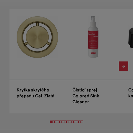
Krytka skrytého
Čisticí sprej
Co
přepadu Cel. Zlatá
Colored Sink
kn
Cleaner