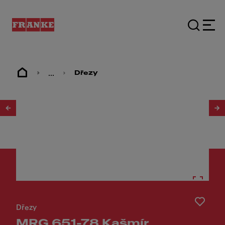
...
Dřezy
1
/
2
Dřezy
MRG 651-78 Kašmír