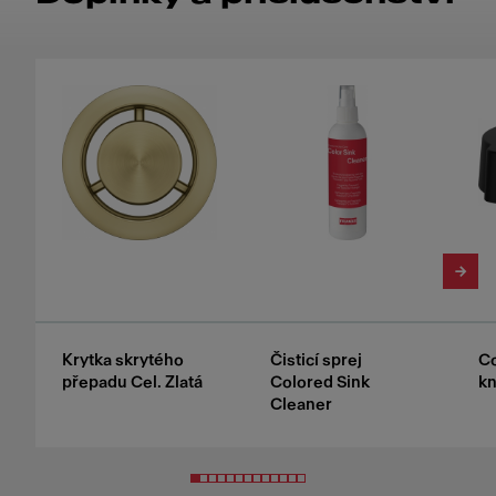
Krytka skrytého
Čisticí sprej
Co
přepadu Cel. Zlatá
Colored Sink
kn
Cleaner