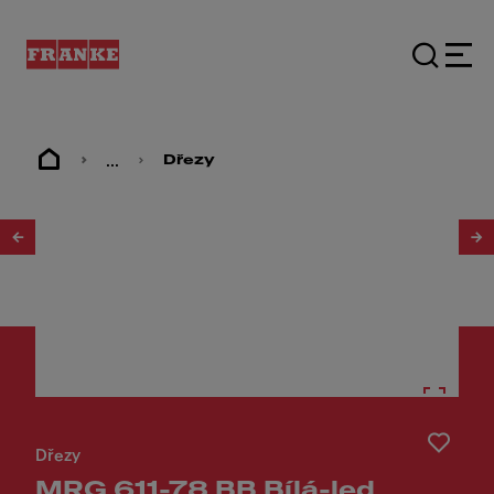
...
Dřezy
1
/
2
Dřezy
MRG 611-78 BB Bílá-led