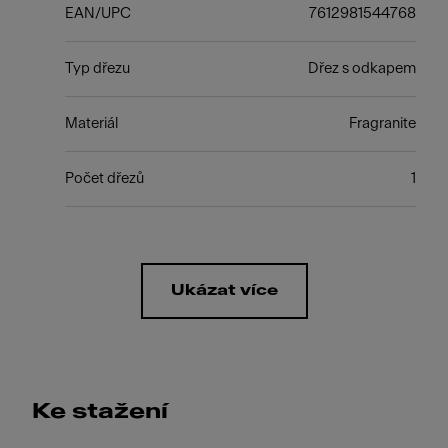
EAN/UPC
7612981544768
Typ dřezu
Dřez s odkapem
Materiál
Fragranite
Počet dřezů
1
Ukázat více
Ke stažení