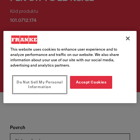
Kód produktu
101.0712.174
4 235,00 Kč
Cena vč. DPH
This website uses cookies to enhance user experience and to
analyze performance and traffic on our website. We also share
information about your use of our site with our social media,
Vyhledávač prodejních
advertising and analytics partners.
míst
Do Not Sell My Personal
Accept Cookies
Information
Povrch