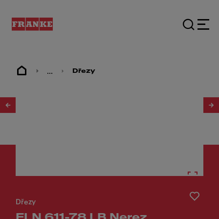
...
Dřezy
1
/
2
Dřezy
FLN 611-78 LB Nerez