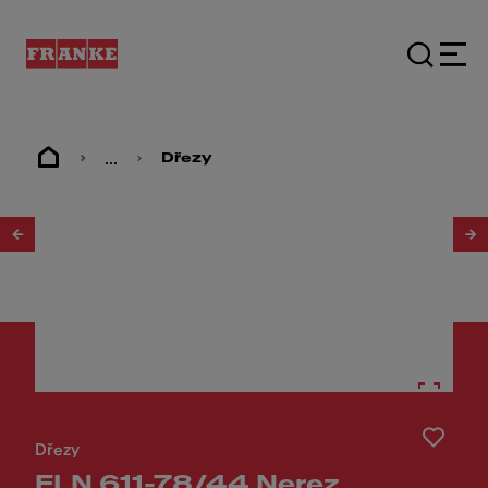
...
Dřezy
1
/
3
Dřezy
FLN 611-78/44 Nerez