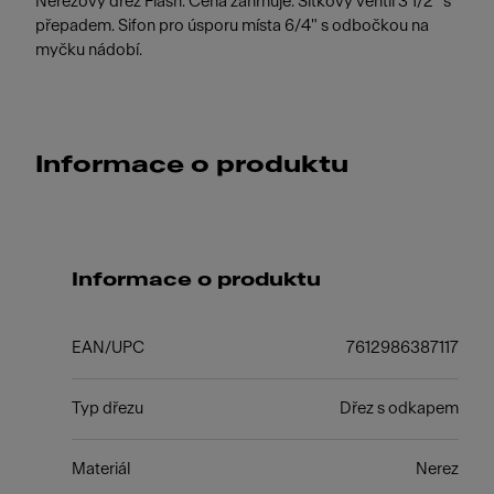
Nerezový dřez Flash. Cena zahrnuje: Sítkový ventil 3 1/2" s
přepadem. Sifon pro úsporu místa 6/4" s odbočkou na
myčku nádobí.
Informace o produktu
Informace o produktu
EAN/UPC
7612986387117
Typ dřezu
Dřez s odkapem
Materiál
Nerez