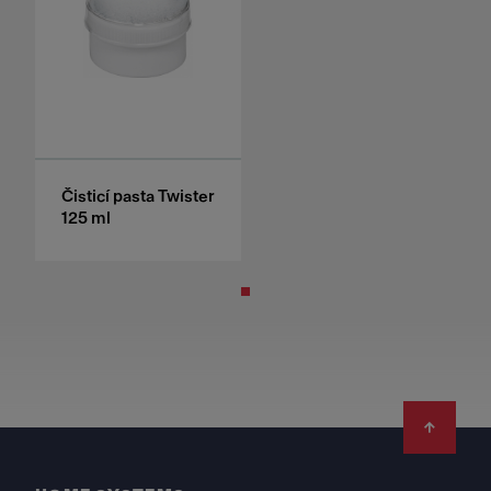
Čisticí pasta Twister
125 ml
Footer