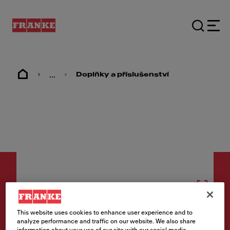
...
Doplňky a příslušenství
Doplňky a příslušenství
This website uses cookies to enhance user experience and to
analyze performance and traffic on our website. We also share
Odkapávací tác Nerez/Černý
information about your use of our site with our social media,