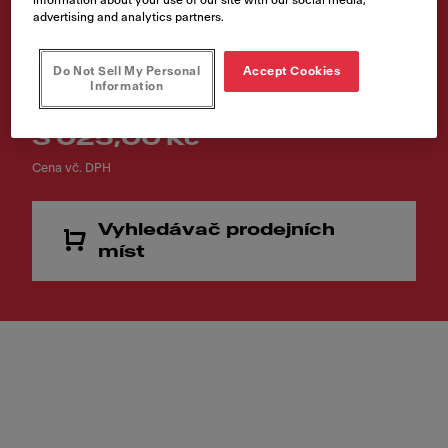
advertising and analytics partners.
plast
Kód produktu
Do Not Sell My Personal
Accept Cookies
Information
112.0602.288
3 025,00 Kč
Cena vč. DPH
Vyhledávač prodejních
míst