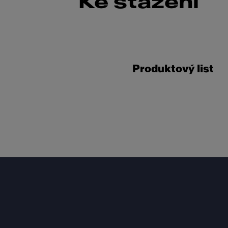
Ke stažení
Produktový list
Footer