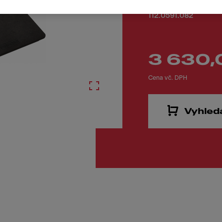
Kód produktu
112.0591.082
3 630,
Cena vč. DPH
Vyhled