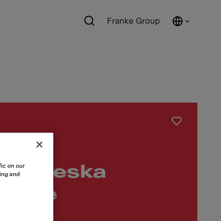
Franke Group
lušenství
ic on our
vná deska
sing and
stone