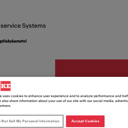
service Systems
příslušenství
Doplňky a přís
e uses cookies to enhance user experience and to analyze performance and traff
Přípra
 also share information about your use of our site with our social media, adverti
artners.
Paper
 Not Sell My Personal Information
Accept Cookies