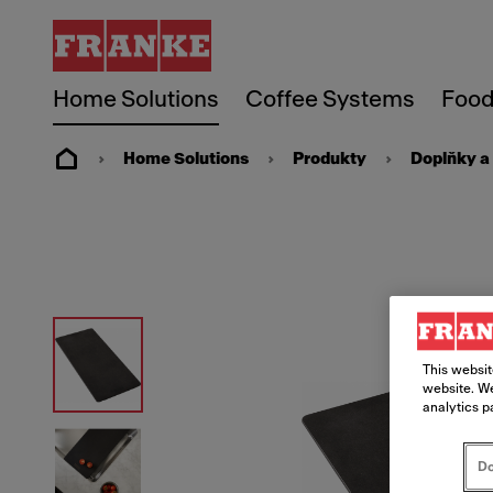
Home Solutions
Coffee Systems
Food
Home Solutions
Produkty
Doplňky a 
This websit
website. We
analytics p
Do