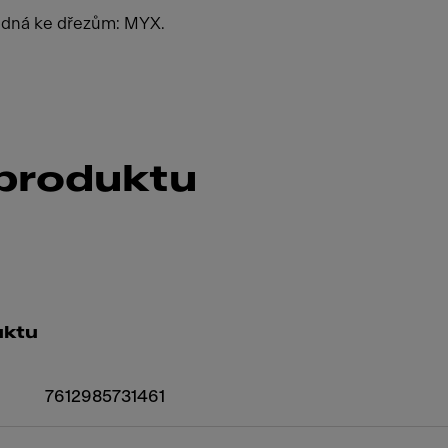
odná ke dřezům: MYX.
 produktu
uktu
7612985731461