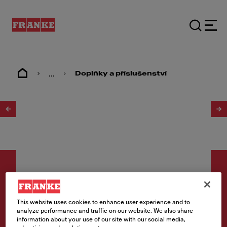
...
Doplňky a příslušenství
1
/
2
This website uses cookies to enhance user experience and to
Doplňky a příslušenství
analyze performance and traffic on our website. We also share
information about your use of our site with our social media,
Výztuž pod baterii