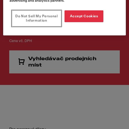
advertising and analytics partners.
Kód produktu
Do Not Sell My Personal
Accept Cookies
112.0187.655
Information
194,00 Kč
Cena vč. DPH
Vyhledávač prodejních
míst