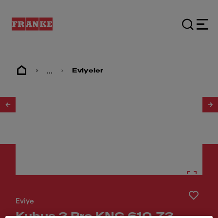
...
Eviyeler
1
/
12
Eviye
Kubus 2 Pro KNG 610-73