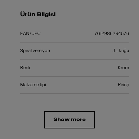
Ürün Bilgisi
EAN/UPC
7612986294576
Spiral versiyon
J - kuğu
Renk
Krom
Malzeme tipi
Pirinç
Show more