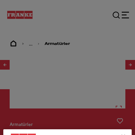
...
Armatürler
1
/
6
Armatürler
Lina Döner başlık