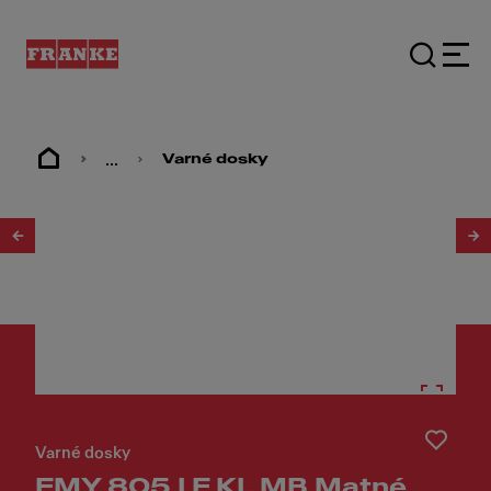
...
Varné dosky
1
/
6
Varné dosky
FMY 805 I F KL MB Matné