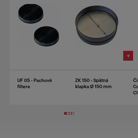
UF 05 - Pachové
ZK 150 - Spätná
Či
filtere
klapka Ø 150 mm
C
Cl