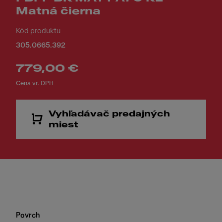
Matná čierna
Kód produktu
305.0665.392
779,00 €
Cena vr. DPH
Vyhľadávač predajných
miest
Povrch