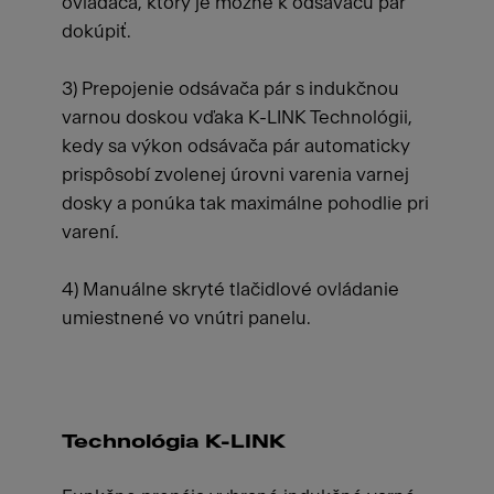
ovládača, ktorý je možné k odsávaču pár
dokúpiť.
3) Prepojenie odsávača pár s indukčnou
varnou doskou vďaka K-LINK Technológii,
kedy sa výkon odsávača pár automaticky
prispôsobí zvolenej úrovni varenia varnej
dosky a ponúka tak maximálne pohodlie pri
varení.
4) Manuálne skryté tlačidlové ovládanie
umiestnené vo vnútri panelu.
Technológia K-LINK