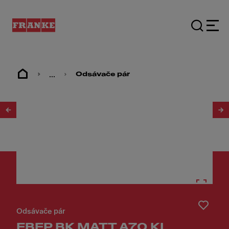
...
Odsávače pár
1
/
8
Odsávače pár
FBFP BK MATT A70 KL