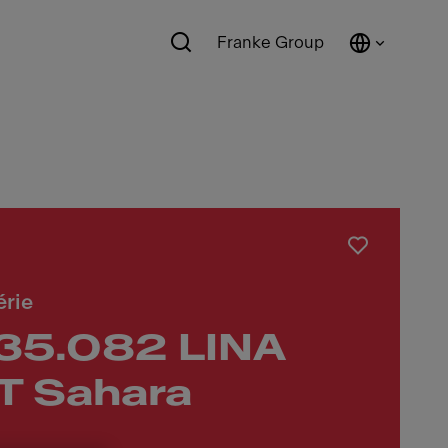
Franke Group
érie
35.082 LINA
 Sahara