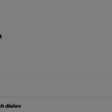
e
h dielov