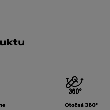
duktu
ne
Otočná 360°