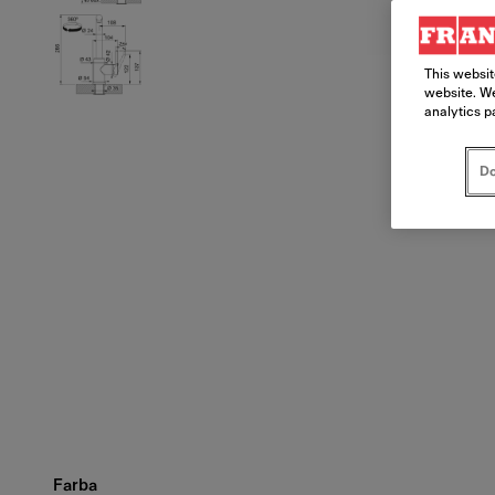
This websit
website. We
analytics p
Do
Farba