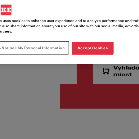
Kód produktu
115.0728.488
e uses cookies to enhance user experience and to analyze performance and traff
 also share information about your use of our site with our social media, adverti
artners.
€ 225.
 Not Sell My Personal Information
Accept Cookies
Cena vr. DPH
Vyhľadá
miest