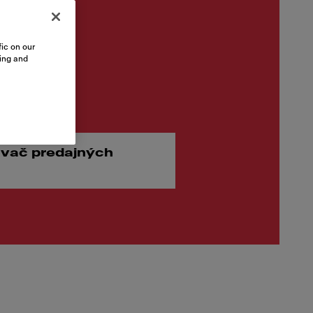
ic on our
sing and
00
vač predajných