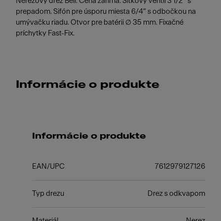
Nerezový drez Bell. Cena zahŕňa: Sitkový ventil 3 1/2“ s
prepadom. Sifón pre úsporu miesta 6/4“ s odbočkou na
umývačku riadu. Otvor pre batérii ∅ 35 mm. Fixačné
príchytky Fast-Fix.
Informácie o produkte
Informácie o produkte
EAN/UPC
7612979127126
Typ drezu
Drez s odkvapom
Materiál
Nerez