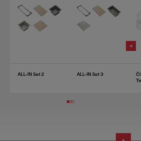
ALL-IN Set 2
ALL-IN Set 3
Či
Tw