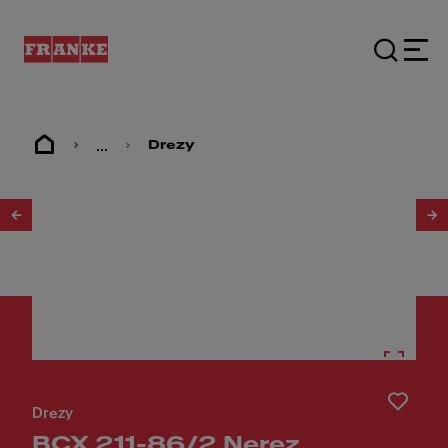
...
Drezy
1
/
2
Drezy
BCX 211-86/2 Nerez