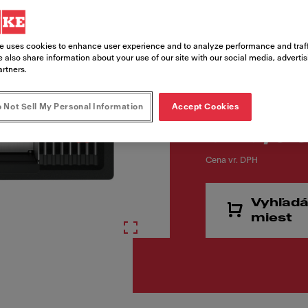
Kód produktu
125.0757.348
e uses cookies to enhance user experience and to analyze performance and traff
 also share information about your use of our site with our social media, adverti
artners.
 Not Sell My Personal Information
Accept Cookies
529,00
Cena vr. DPH
Vyhľadá
miest