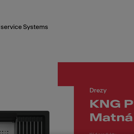
service Systems
Drezy
KNG P
Matná 