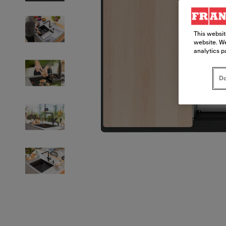
This websit
website. We
analytics p
Do