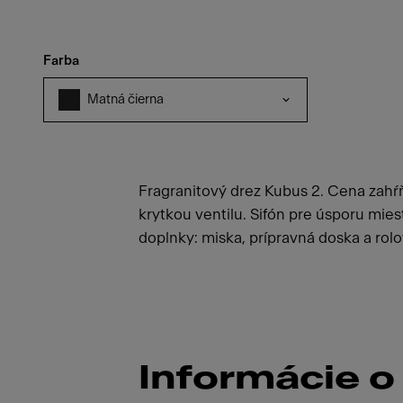
Farba
Matná čierna
Fragranitový drez Kubus 2. Cena zahŕň
krytkou ventilu. Sifón pre úsporu mie
doplnky: miska, prípravná doska a rolo
Informácie o