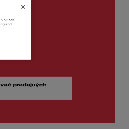
ic on our
sing and
 €
vač predajných