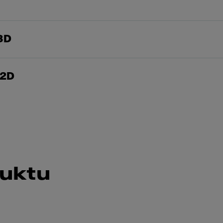
3D
 2D
duktu