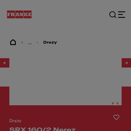
...
Drezy
1
/
2
Drezy
SRX 160/2 Nerez