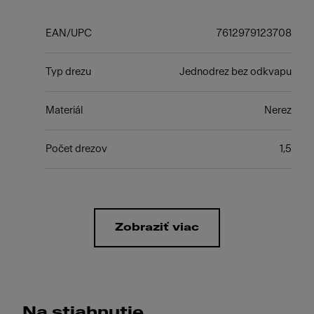
EAN/UPC
7612979123708
Typ drezu
Jednodrez bez odkvapu
Materiál
Nerez
Počet drezov
1,5
Zobraziť viac
Na stiahnutie