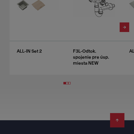
ALL-IN Set 2
F3L-Odtok.
AL
spojenie pre úsp.
miesta NEW
Footer