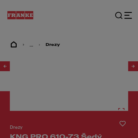
...
Drezy
1
/
4
Drezy
KNG PRO 610-73 Šedý