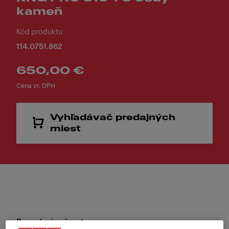
kameň
Kód produktu
114.0751.862
650,00 €
Cena vr. DPH
Vyhľadávač predajných
miest
Prevedenie výpuste