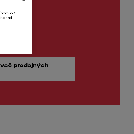
ic on our
sing and
 €
vač predajných