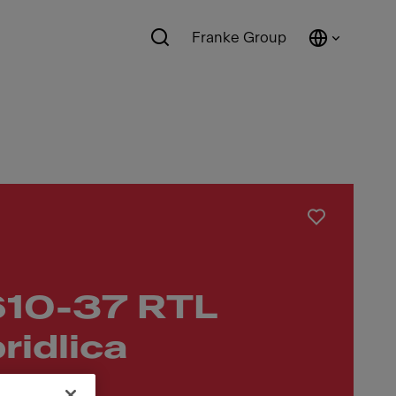
Franke Group
10-37 RTL
ridlica