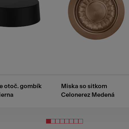
ne otoč. gombík
Miska so sitkom
ierna
Celonerez Medená