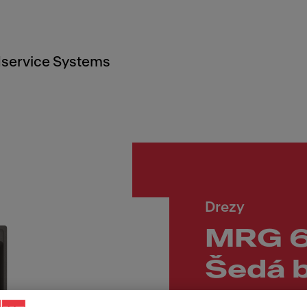
service Systems
Drezy
MRG 6
Šedá b