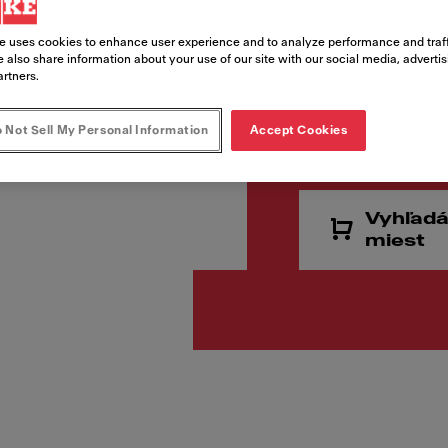
Kód produktu
114.0718.777
e uses cookies to enhance user experience and to analyze performance and traff
 also share information about your use of our site with our social media, adverti
artners.
265,00
 Not Sell My Personal Information
Accept Cookies
Cena vr. DPH
Vyhľadá
miest