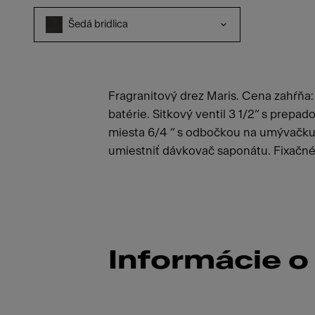
Šedá bridlica
Fragranitový drez Maris. Cena zahŕň
batérie. Sitkový ventil 3 1/2“ s prepa
miesta 6/4 “ s odbočkou na umývačku 
umiestniť dávkovač saponátu. Fixačné 
Informácie o