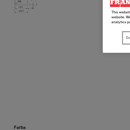
This websit
website. We
analytics p
Do
Farba