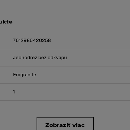
ukte
7612986420258
Jednodrez bez odkvapu
Fragranite
1
Zobraziť viac