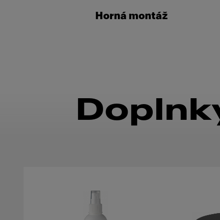
Horná montáž
Doplnky