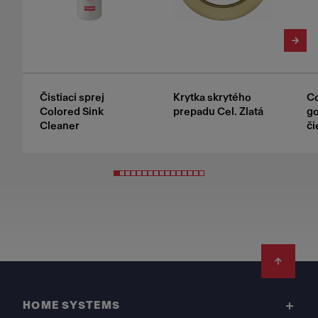
Čistiaci sprej
Krytka skrytého
Co
Colored Sink
prepadu Cel. Zlatá
g
Cleaner
či
Footer
HOME SYSTEMS