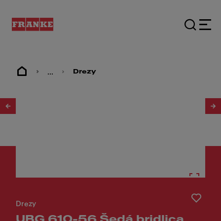
...
Drezy
1
/
2
Drezy
UBG 610-56 Šedá bridlica