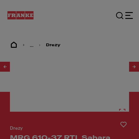
...
Drezy
1
/
3
Drezy
MRG 610-37 RTL Sahara