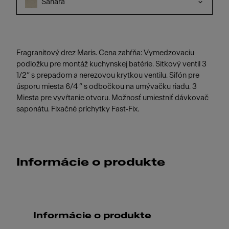
Sahara
Fragranitový drez Maris. Cena zahŕňa: Vymedzovaciu
podložku pre montáž kuchynskej batérie. Sitkový ventil 3
1/2“ s prepadom a nerezovou krytkou ventilu. Sifón pre
úsporu miesta 6/4 “ s odbočkou na umývačku riadu. 3
Miesta pre vyvŕtanie otvoru. Možnosť umiestniť dávkovač
saponátu. Fixačné príchytky Fast-Fix.
Informácie o produkte
Informácie o produkte