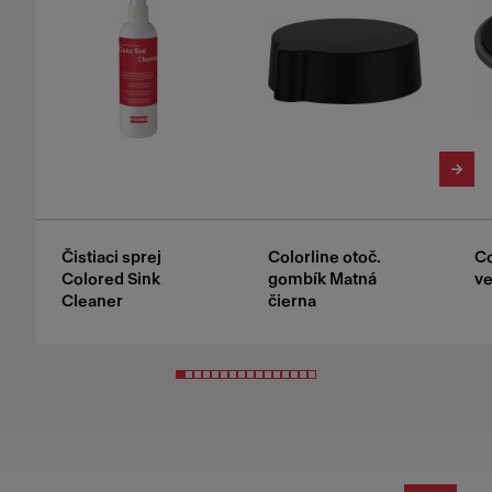
Čistiaci sprej
Colorline otoč.
Co
Colored Sink
gombík Matná
ve
Cleaner
čierna