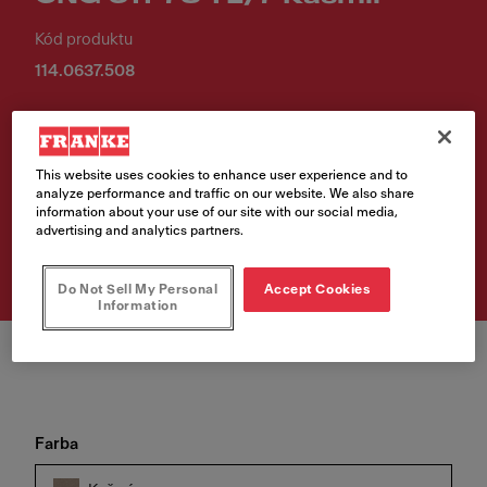
Kód produktu
114.0637.508
286,00 €
Cena vr. DPH
This website uses cookies to enhance user experience and to
analyze performance and traffic on our website. We also share
information about your use of our site with our social media,
Vyhľadávač predajných
advertising and analytics partners.
miest
Do Not Sell My Personal
Accept Cookies
Information
Farba