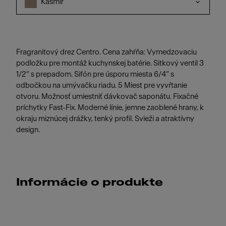
Kašmír
Fragranitový drez Centro. Cena zahŕňa: Vymedzovaciu
podložku pre montáž kuchynskej batérie. Sitkový ventil 3
1/2“ s prepadom. Sifón pre úsporu miesta 6/4“ s
odbočkou na umývačku riadu. 5 Miest pre vyvŕtanie
otvoru. Možnosť umiestniť dávkovač saponátu. Fixačné
príchytky Fast-Fix. Moderné línie, jemne zaoblené hrany, k
okraju miznúcej drážky, tenký profil. Svieži a atraktívny
design.
Informácie o produkte