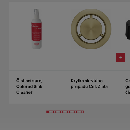
Čistiaci sprej
Krytka skrytého
Co
Colored Sink
prepadu Cel. Zlatá
g
Cleaner
či