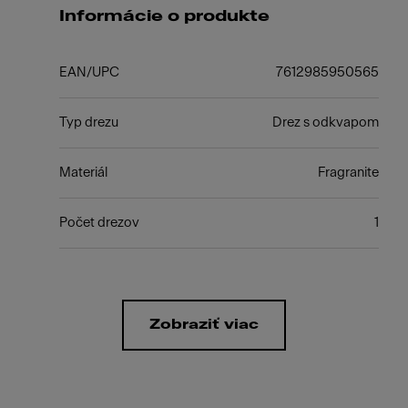
Informácie o produkte
EAN/UPC
7612985950565
Typ drezu
Drez s odkvapom
Materiál
Fragranite
Počet drezov
1
Zobraziť viac