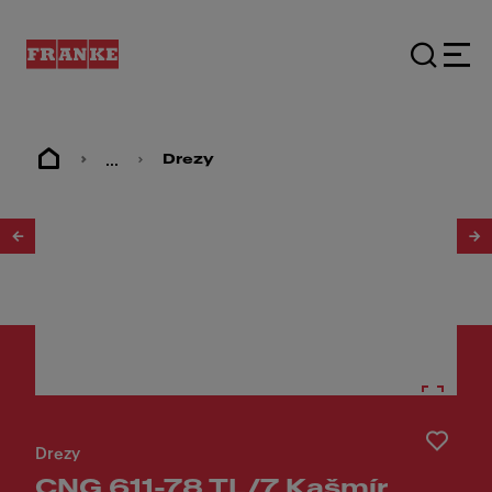
...
Drezy
1
/
3
Drezy
CNG 611-78 TL/7 Kašmír