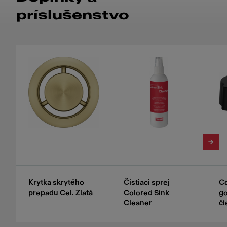
príslušenstvo
Krytka skrytého
Čistiaci sprej
Co
prepadu Cel. Zlatá
Colored Sink
g
Cleaner
či