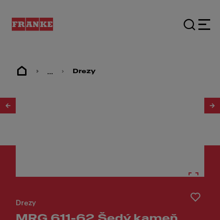
...
Drezy
1
/
2
Drezy
MRG 611-62 Šedý kameň