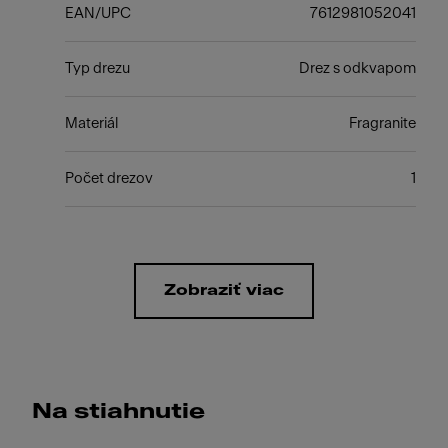
EAN/UPC
7612981052041
Typ drezu
Drez s odkvapom
Materiál
Fragranite
Počet drezov
1
Zobraziť viac
Na stiahnutie