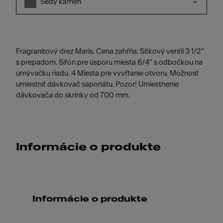
Šedý kameň
Fragranitový drez Maris. Cena zahŕňa: Sitkový ventil 3 1/2“
s prepadom. Sifón pre úsporu miesta 6/4“ s odbočkou na
umývačku riadu. 4 Miesta pre vyvŕtanie otvoru. Možnosť
umiestniť dávkovač saponátu. Pozor! Umiestnenie
dávkovača do skrinky od 700 mm.
Informácie o produkte
Informácie o produkte