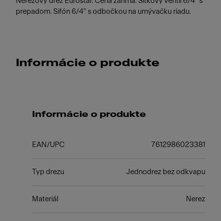
Nerezový drez Eurostar. Cena zahŕňa: Sitkový ventil 6/4" s
prepadom. Sifón 6/4" s odbočkou na umývačku riadu.
Informácie o produkte
Informácie o produkte
EAN/UPC
7612986023381
Typ drezu
Jednodrez bez odkvapu
Materiál
Nerez