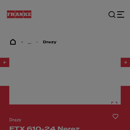
...
Drezy
1
/
2
Drezy
ETX 610-24 Nerez