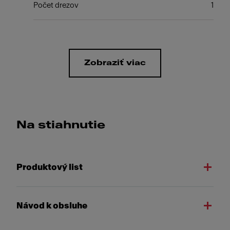
Počet drezov
1
Zobraziť viac
Na stiahnutie
Produktový list
Návod k obsluhe