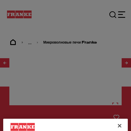
...
Микроволновые печи Franke
1
/
8
Другие приборы
Подогреватель посуды FMY 14