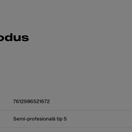
rodus
7612986521672
Semi-profesională tip S