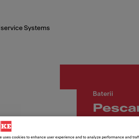
service Systems
Baterii
Pescar
dublu
e uses cookies to enhance user experience and to analyze performance and traff