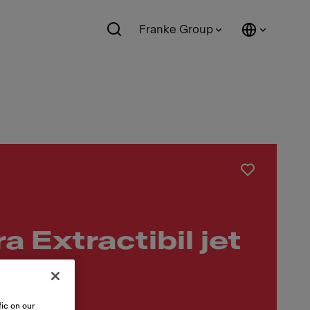
Franke Group
a Extractibil jet
ic on our