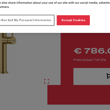
Cod produs
 also share information about your use of our site with our social media, adverti
artners.
115.0741.723
 Not Sell My Personal Information
Accept Cookies
€ 786.
Prețul include TVA 21%