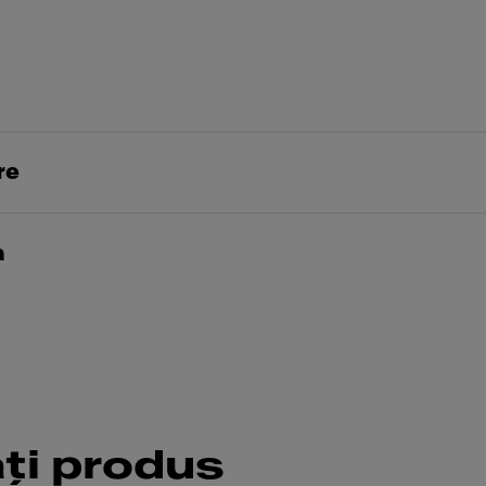
re
a
ăți produs