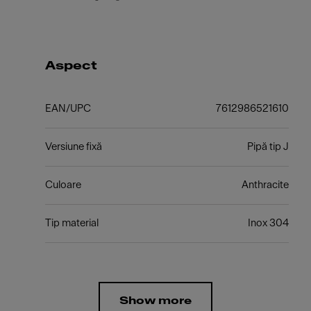
Aspect
EAN/UPC
7612986521610
Versiune fixă
Pipă tip J
Culoare
Anthracite
Tip material
Inox 304
Show more