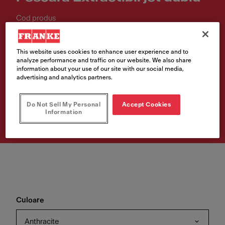
Cod produs
115.0741.696
This website uses cookies to enhance user experience and to
€ 649.00
analyze performance and traffic on our website. We also share
information about your use of our site with our social media,
Prețul include TVA 21%
advertising and analytics partners.
Cumpără
Do Not Sell My Personal
Accept Cookies
Information
Culoare
Anthracite