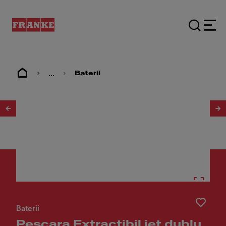
...
Baterii
1
/
7
Baterii
Pescara Extractibil jet dublu