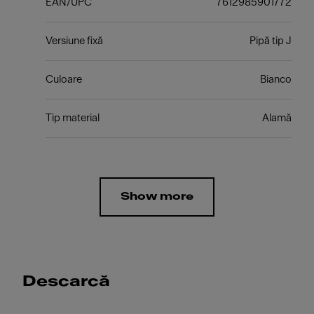
EAN/UPC
7612985901772
Versiune fixă
Pipă tip J
Culoare
Bianco
Tip material
Alamă
Show more
Descarcă