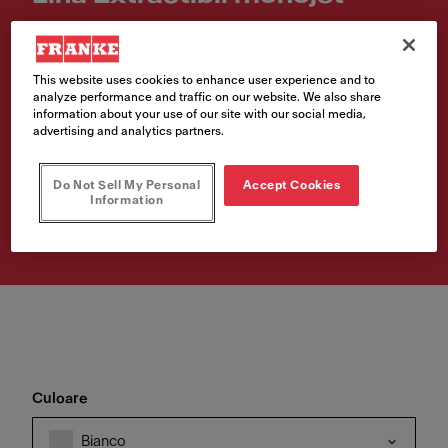
Cod produs
115.0626.081
This website uses cookies to enhance user experience and to
analyze performance and traffic on our website. We also share
207,00 €
information about your use of our site with our social media,
advertising and analytics partners.
Prețul include TVA 21%
Do Not Sell My Personal
Accept Cookies
Information
Cumpără
Culoare
Bianco