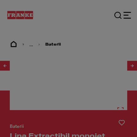
...
Baterii
1
/
2
Baterii
Lina Extractibil monojet