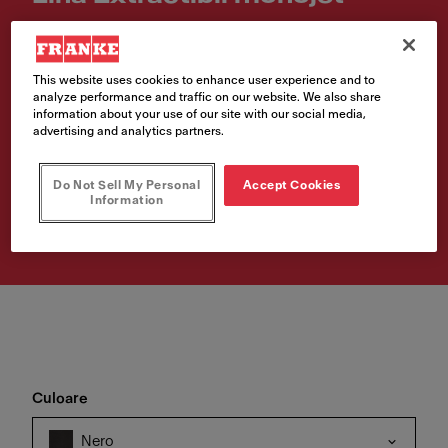
Cod produs
115.0626.055
This website uses cookies to enhance user experience and to
analyze performance and traffic on our website. We also share
€ 207.00
information about your use of our site with our social media,
advertising and analytics partners.
Prețul include TVA 21%
Do Not Sell My Personal
Accept Cookies
Information
Cumpără
Culoare
Nero