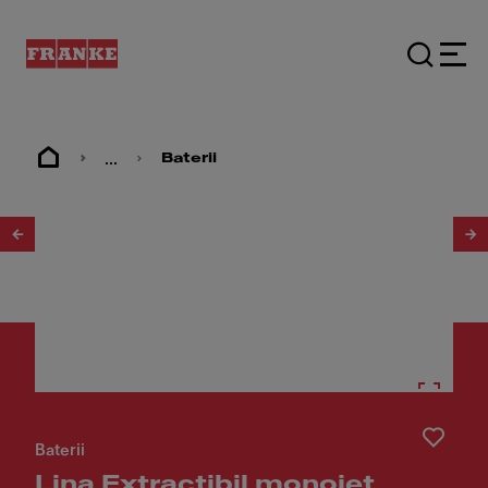
...
Baterii
1
/
4
Baterii
Lina Extractibil monojet