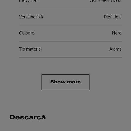
EAN/UPC
7612985901703
Versiune fixă
Pipă tip J
Culoare
Nero
Tip material
Alamă
Show more
Descarcă