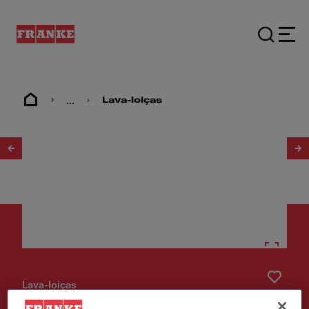
...
Lava-loiças
1
/
3
Lava-loiças
KNG 120 Black Matt Válvulas