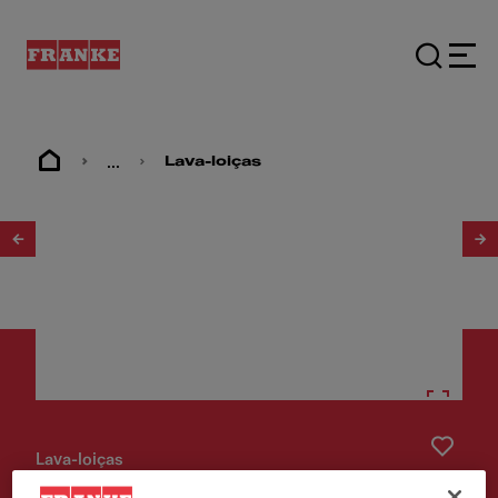
...
Lava-loiças
1
/
2
Lava-loiças
Lava Louça Smart SRX 160-