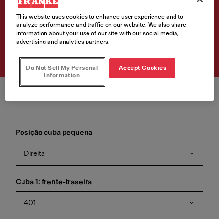
34-16 DRT
This website uses cookies to enhance user experience and to
analyze performance and traffic on our website. We also share
Número de artigo
information about your use of our site with our social media,
advertising and analytics partners.
122.0736.139
Do Not Sell My Personal
Accept Cookies
Information
Posição cuba pequena
Direita
Cuba 1: frente-traseira
401