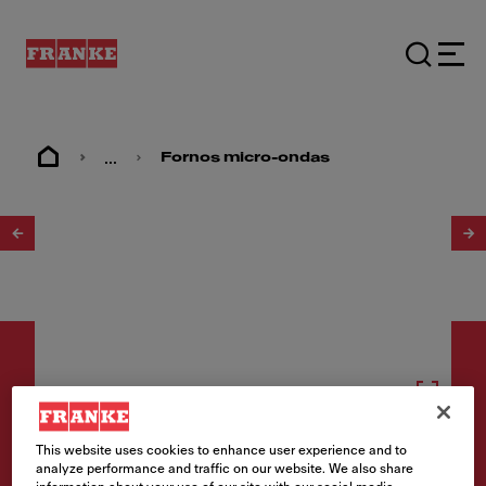
...
Fornos micro-ondas
1
/
8
Outros eletrodomésticos
This website uses cookies to enhance user experience and to
analyze performance and traffic on our website. We also share
FMY 14 DRW Black Steel