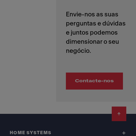
Envie-nos as suas
perguntas e dúvidas
e juntos podemos
dimensionar o seu
Contacte-nos
Footer
HOME SYSTEMS