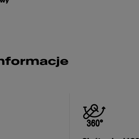
owy
nformacje