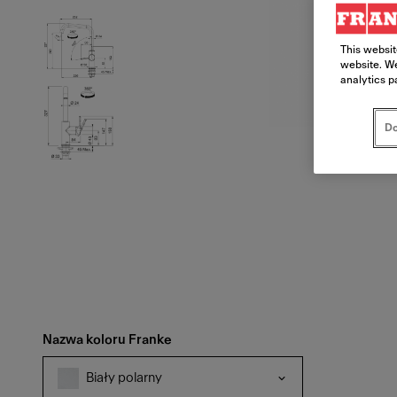
This websit
website. We
analytics p
Do
Nazwa koloru Franke
Biały polarny