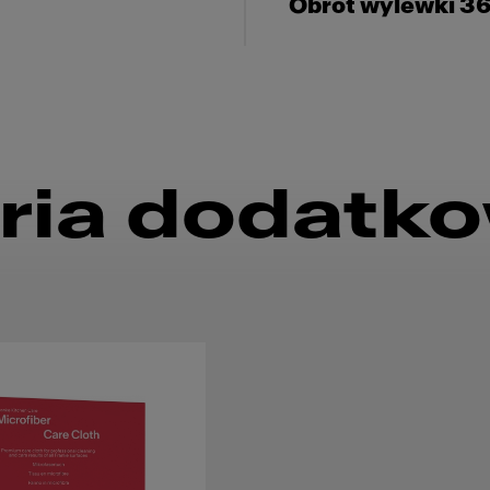
Obrót wylewki 3
ria dodatk