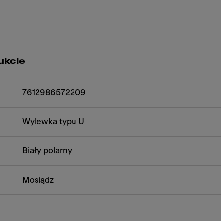
ukcie
7612986572209
Wylewka typu U
Biały polarny
Mosiądz