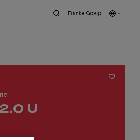
Franke Group
nne
2.0 U