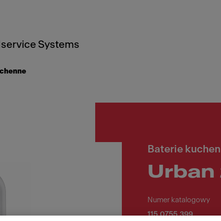
service Systems
uchenne
Baterie kuche
Urban 
Numer katalogowy
115.0755.399