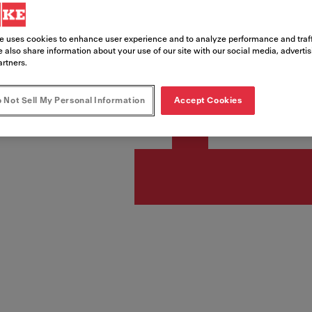
e uses cookies to enhance user experience and to analyze performance and traff
PLN 99
 also share information about your use of our site with our social media, adverti
artners.
Rekomendowana cena kat
 Not Sell My Personal Information
Accept Cookies
Spr