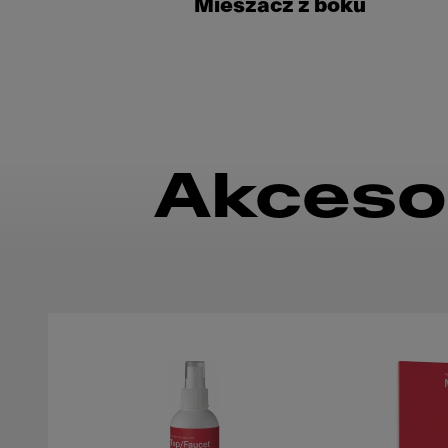
Mieszacz z boku
Akceso