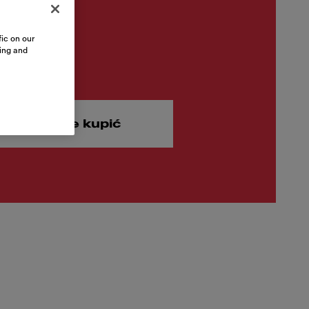
ic on our
9.00
sing and
alogowa brutto
awdź gdzie kupić