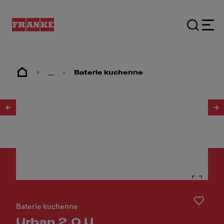
...
Baterie kuchenne
1
/
6
Baterie kuchenne
Urban 2.0 U