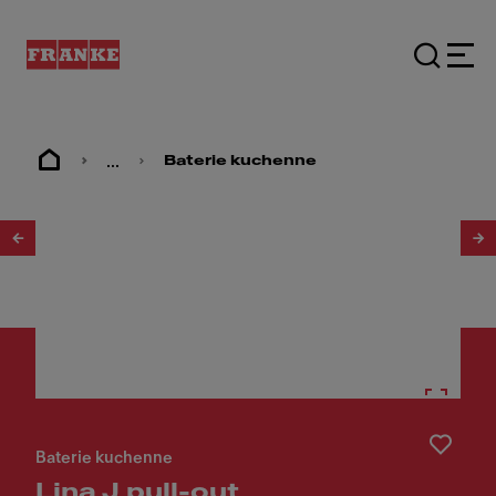
...
Baterie kuchenne
1
/
5
Baterie kuchenne
Lina J pull-out