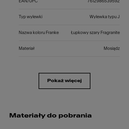
EAN/UPC
7612986539592
Typ wylewki
Wylewka typu J
Nazwa koloru Franke
Łupkowy szary Fragranite
Materiał
Mosiądz
Pokaż więcej
Materiały do pobrania