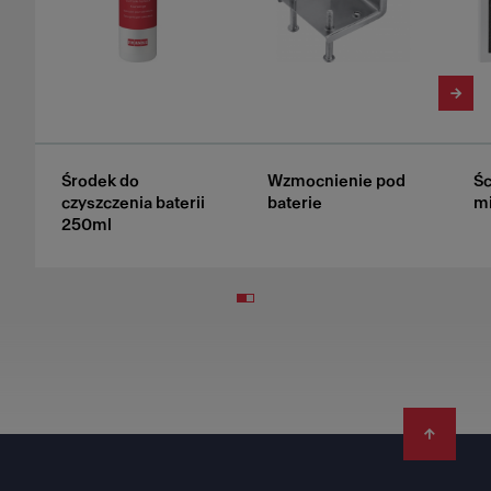
Środek do
Wzmocnienie pod
Śc
czyszczenia baterii
baterie
mi
250ml
Footer