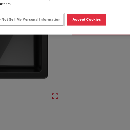
Artikkelnumre
artners.
124.0747.109
 Not Sell My Personal Information
Accept Cookies