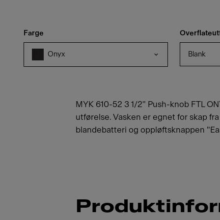
Farge
Overflateut
Blank
Onyx
MYK 610-52 3 1/2" Push-knob FTL ONYX
utførelse. Vasken er egnet for skap fr
blandebatteri og oppløftsknappen "Eas
Produktinfo