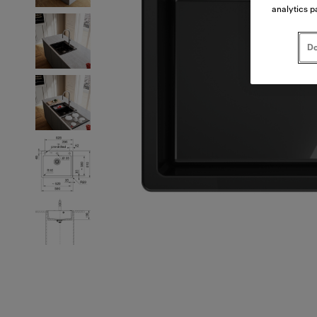
analytics p
Do