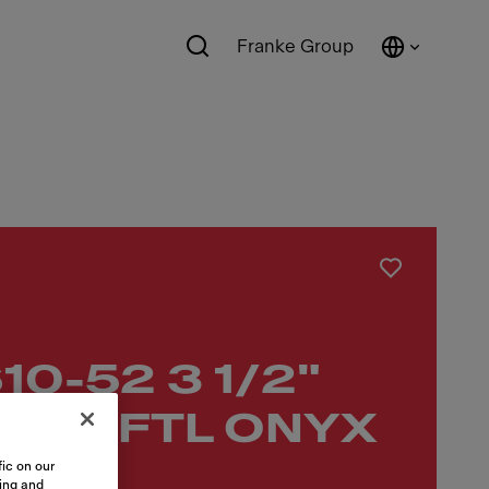
Franke Group
10-52 3 1/2"
knob FTL ONYX
ic on our
sing and