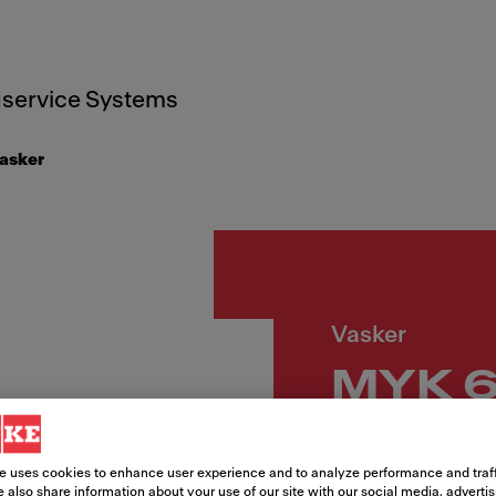
service Systems
asker
Vasker
MYK 6
Push-
e uses cookies to enhance user experience and to analyze performance and traff
 also share information about your use of our site with our social media, adverti