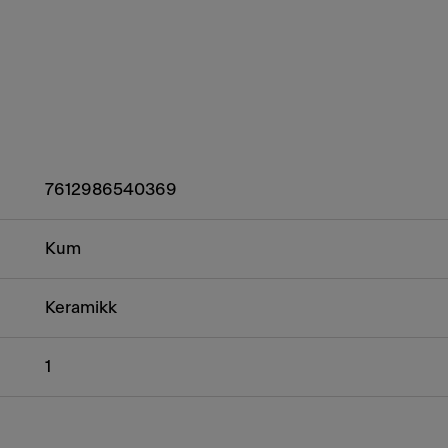
7612986540369
Kum
Keramikk
1