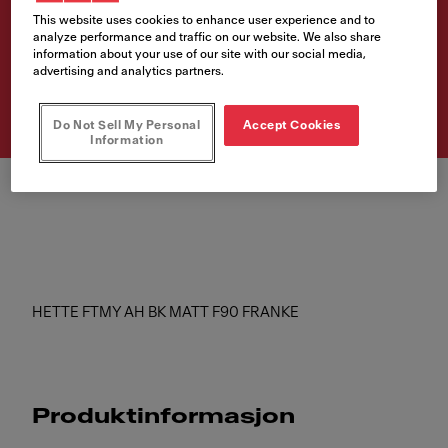
F90 FRANKE
This website uses cookies to enhance user experience and to
analyze performance and traffic on our website. We also share
information about your use of our site with our social media,
Artikkelnumre
advertising and analytics partners.
325.0679.323
Do Not Sell My Personal
Accept Cookies
Information
HETTE FTMY AH BK MATT F90 FRANKE
Produktinformasjon