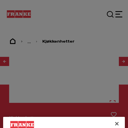
...
Kjøkkenhetter
1
/
5
Kjøkkenhetter
HETTE FTMY AH BK MATT