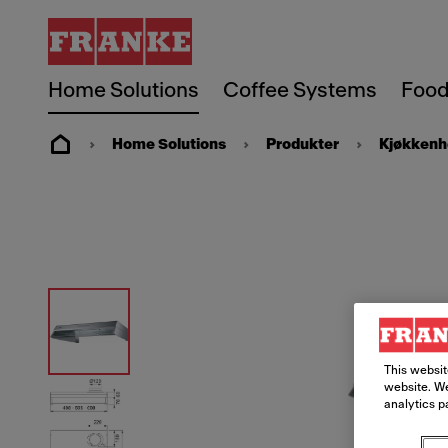
Home Solutions
Coffee Systems
Food
Home Solutions
Produkter
Kjøkkenh
This websit
website. We
analytics p