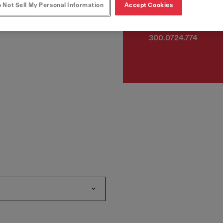
 Not Sell My Personal Information
Accept Cookies
Artikkelnumre
300.0724.774