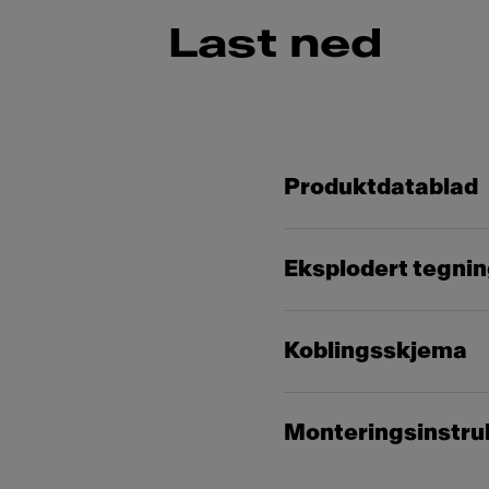
Last ned
Produktdatablad
Eksplodert tegni
Koblingsskjema
Monteringsinstru