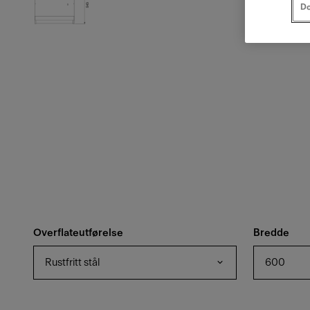
Do
Overflateutførelse
Bredde
Rustfritt stål
600