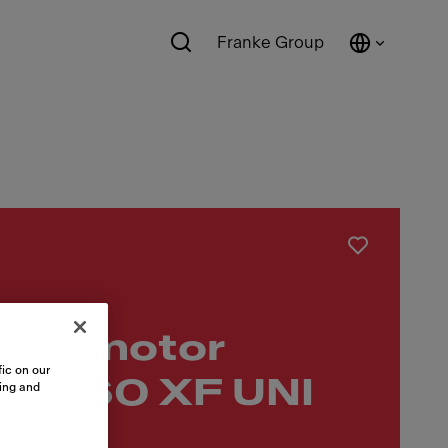
Franke Group
w/o motor
ic on our
-18 60 XF UNI
sing and