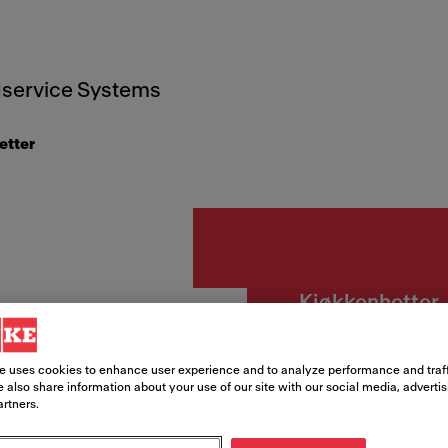
service Systems
etter
Kjøkkenhetter
Hood 
e uses cookies to enhance user experience and to analyze performance and traff
1225B
 also share information about your use of our site with our social media, adverti
artners.
PCB