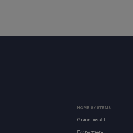
Footer
HOME SYSTEMS
Grønn livsstil
For partnere