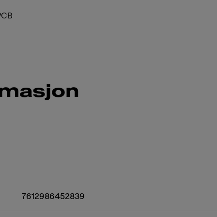
 PCB
rmasjon
7612986452839