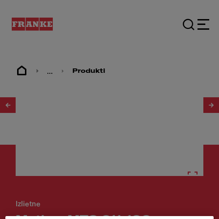
...
Produkti
1
/
4
Izlietne