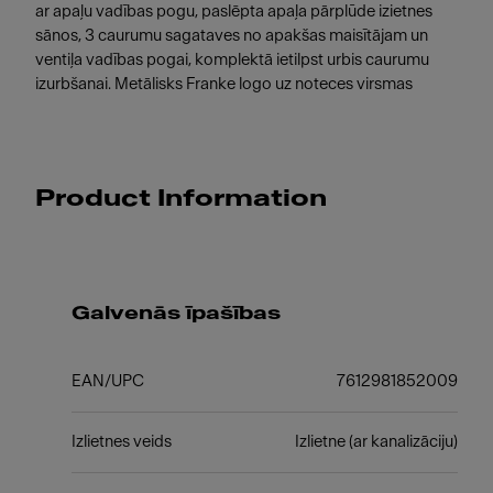
ar apaļu vadības pogu, paslēpta apaļa pārplūde izietnes
sānos, 3 caurumu sagataves no apakšas maisītājam un
ventiļa vadības pogai, komplektā ietilpst urbis caurumu
izurbšanai. Metālisks Franke logo uz noteces virsmas
Product Information
Galvenās īpašības
EAN/UPC
7612981852009
Izlietnes veids
Izlietne (ar kanalizāciju)