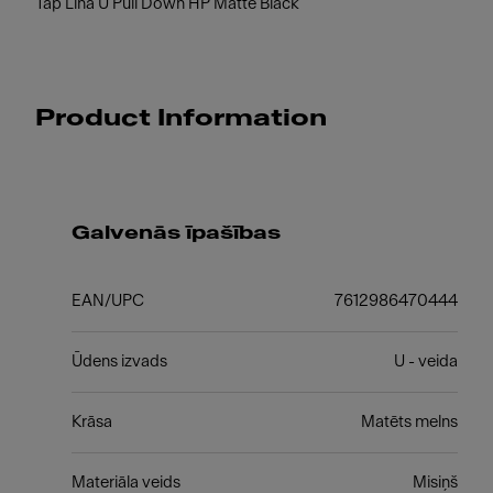
Tap Lina U Pull Down HP Matte Black
Product Information
Galvenās īpašības
EAN/UPC
7612986470444
Ūdens izvads
U - veida
Krāsa
Matēts melns
Materiāla veids
Misiņš