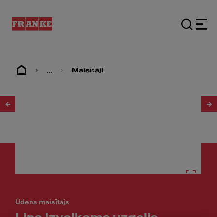
...
Maisītāji
1
/
6
Ūdens maisītājs