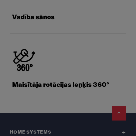
Vadība sānos
Maisītāja rotācijas leņķis 360°
Footer
HOME SYSTEMS