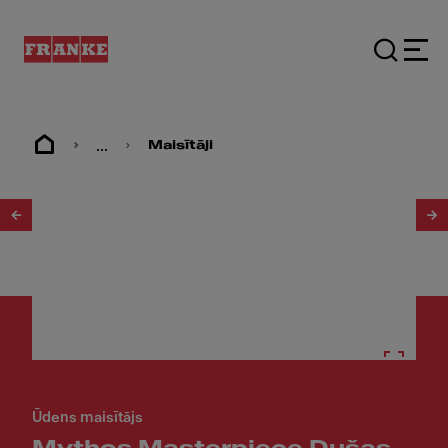
...
Maisītāji
1
/
35
Ūdens maisītājs