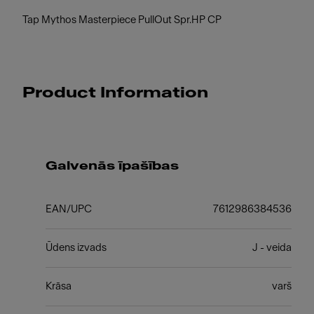
Tap Mythos Masterpiece PullOut Spr.HP CP
Product Information
Galvenās īpašības
EAN/UPC
7612986384536
Ūdens izvads
J - veida
Krāsa
varš