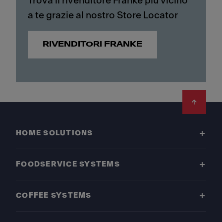
Trova il rivenditore Franke più vicino
a te grazie al nostro Store Locator
RIVENDITORI FRANKE
Footer
HOME SOLUTIONS
FOODSERVICE SYSTEMS
COFFEE SYSTEMS