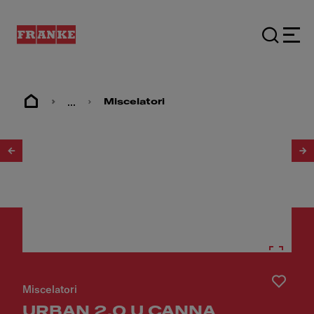
...
Miscelatori
1
/
3
Miscelatori
URBAN 2.0 U CANNA