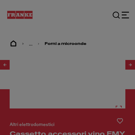
...
Forni a microonde
1
/
13
Altri elettrodomestici
Cassetto accessori vino FMY