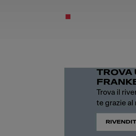
TROVA 
FRANK
Trova il riv
te grazie al
RIVENDI