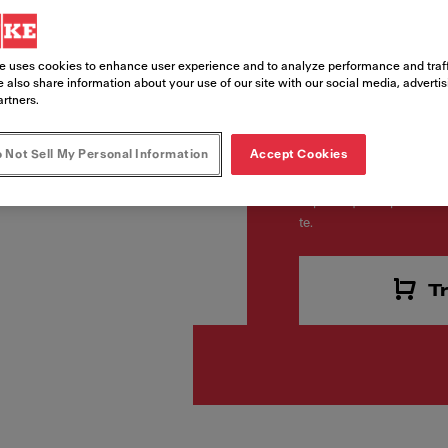
Codice Prodotto
e uses cookies to enhance user experience and to analyze performance and traff
131.0611.212
 also share information about your use of our site with our social media, adverti
artners.
 Not Sell My Personal Information
Accept Cookies
891,00
Ti piace questo prodotto? 
te.
T