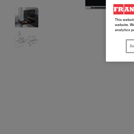
This websit
website. We
analytics p
Do