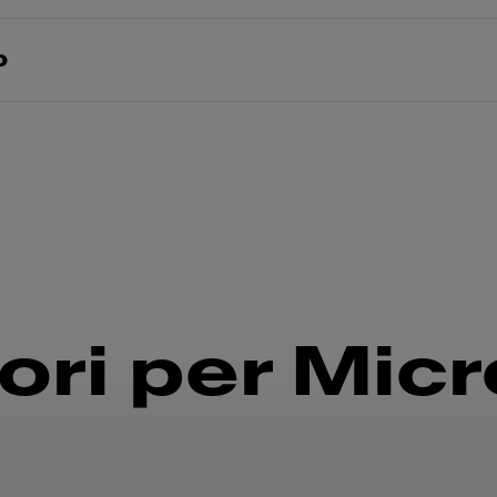
o
ori per Mic