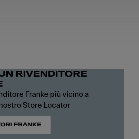
UN RIVENDITORE
E
enditore Franke più vicino a
 nostro Store Locator
TORI FRANKE