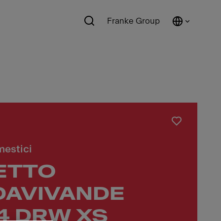
Franke Group
mestici
ETTO
DAVIVANDE
4 DRW XS