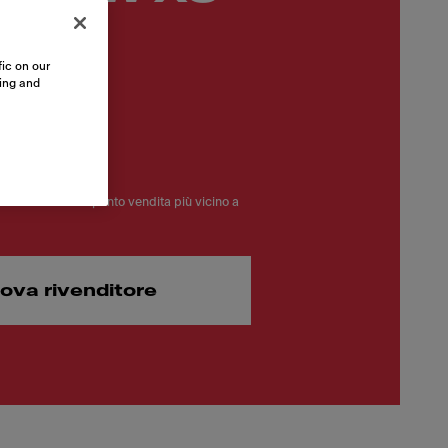
ic on our
sing and
 €
Clicca e trova il punto vendita più vicino a
rova rivenditore