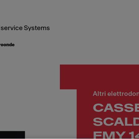
service Systems
croonde
Altri elettrodo
CASS
SCAL
FMY 1